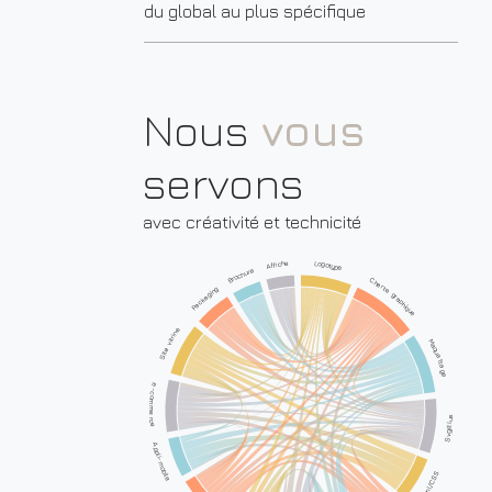
du global au plus spécifique
Nous
vous
servons
avec créativité et technicité
Affiche
Logotype
Brochure
Charte graphique
Packaging
Site vitrine
Maquettage
e-commerce
Svg/Illus
Appli-mobile
Html/CSS